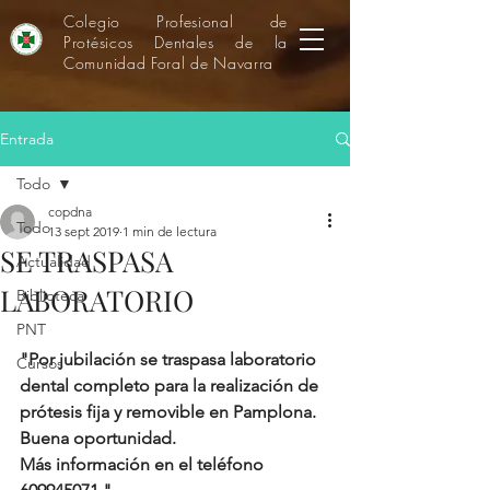
Colegio Profesional de
Protésicos Dentales de la
Comunidad Foral de Navarra
Entrada
Todo
copdna
Todo
13 sept 2019
1 min de lectura
SE TRASPASA
Actualidad
LABORATORIO
Biblioteca
PNT
"Por jubilación se traspasa laboratorio 
Cursos
dental completo para la realización de 
prótesis fija y removible en Pamplona. 
Buena oportunidad.
Más información en el teléfono 